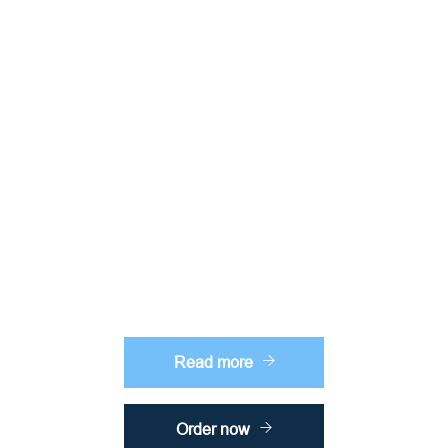
Professional
Air Conditioning
Systems
Sed eu volutpat arcu, a tincidunt quam. Maecenas nulla quam, feugiat sit
amet ipsum a, dapibus porta velit.Orci varius natoque penatibus et
magnis dis parturient montes, nascetur ridiculus mus.
Read more
Order now