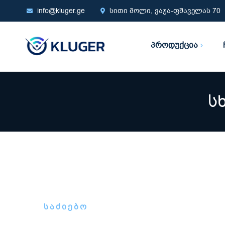
info@kluger.ge
სითი მოლი, ვაჟა-ფშაველას 70
პროდუქცია
ს
ᲡᲐᲫᲘᲔᲑᲝ