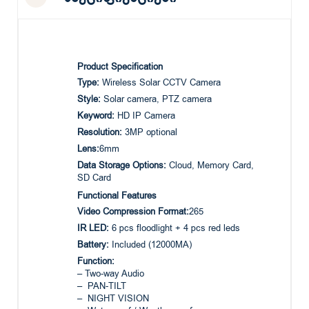
Product Specification
Type:
Wireless Solar CCTV Camera
Style:
Solar camera, PTZ camera
Keyword:
HD IP Camera
Resolution:
3MP optional
Lens:
6mm
Data Storage Options:
Cloud, Memory Card,
SD Card
Functional Features
Video Compression Format:
265
IR LED:
6 pcs floodlight + 4 pcs red leds
Battery:
Included (12000MA)
Function:
– Two-way Audio
– PAN-TILT
– NIGHT VISION